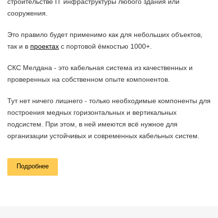
строительстве IT инфраструктуры любого здания или
сооружения.
Это правило будет применимо как для небольших объектов,
так и в
проектах
с портовой ёмкостью 1000+.
СКС Мелдана - это кабельная система из качественных и
проверенных на собственном опыте компонентов.
Тут нет ничего лишнего - только необходимые компоненты для
построения медных горизонтальных и вертикальных
подсистем. При этом, в ней имеются всё нужное для
организации устойчивых и современных кабельных систем.
Системная гарантия – 25 лет
Подробнее
Мелдана предоставляет системную гарантию на готовые сети
связи на основе компонентов СКС Мелдана. Гарантия
включает в себя: