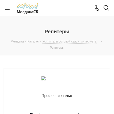
Репитеры
Мелдана
-
Каталог
-
Усилители сотовой связи, интернета
-
Репитеры