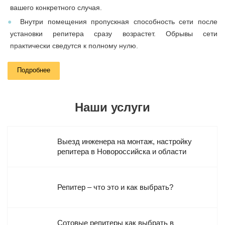
вашего конкретного случая.
Внутри помещения пропускная способность сети после
установки репитера сразу возрастет. Обрывы сети
практически сведутся к полному нулю.
Подробнее
Параметры и виды репитеров
Широкополосный репитер – разновидность усилителя.
Наши услуги
Этот прибор повышает сигнал во всей частотной полосе
конкретного стандарта. То есть, такой репитер усиливает
сигнал всех мобильных операторов, которые работают в этом
Выезд инженера на монтаж, настройку
частотном диапазоне. Все репитеры в нашем ассортименте
репитера в Новороссийска и области
по умолчанию являются именно широкополосными.
Узкополосный репитер – разновидность усилителя.
Репитер – что это и как выбрать?
Он использует не всю частотную полосу, а лишь конкретный
сегмент. Это дает возможность повышать сигнал лишь какого-
то одного мобильного оператора. Что удобно для всех
Сотовые репитеры как выбрать в