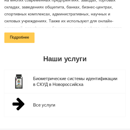
на многих современных предприятиях: заводах, торговых
складах, заведениях общепита, банках, бизнес-центрах,
спортивных комплексах, административных, научных и
силовых учреждениях. Также их используют для онлайн-
платежей, верификации банковских карт, в сфере цифрового
маркетинга, контекстной рекламы, криминалистики и многих
Подробнее
других областях.
Компания Мелдана выполняет монтаж и настройку
Наши услуги
биометрических систем идентификации для юридических лиц
в Новороссийска и других регионах России. Мы предлагаем
оборудование с расширенным функционалом и гарантией от
Биометрические системы идентификации
производителей – до пяти лет.
в СКУД в Новороссийска
Ассортимент продукции
Все услуги
В нашем каталоге представлены биометрические терминалы
контроля доступа от производителей: