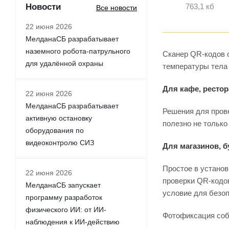
Новости
763,1 кб
Все новости
22 июня 2026
МелданаСБ разрабатывает
наземного робота-патрульного
Сканер QR-кодов 
для удалённой охраны
температуры тела 
Для кафе, ресто
22 июня 2026
МелданаСБ разрабатывает
Решения для пров
активную остановку
полезно не только
оборудования по
видеоконтролю СИЗ
Для магазинов, б
Простое в установ
22 июня 2026
проверки QR-кодов
МелданаСБ запускает
условие для безоп
программу разработок
физического ИИ: от ИИ-
Фотофиксация собы
наблюдения к ИИ-действию