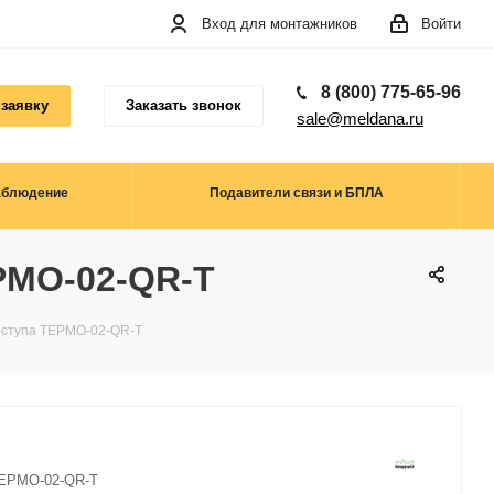
Вход для монтажников
Войти
8 (800) 775-65-96
 заявку
Заказать звонок
sale@meldana.ru
аблюдение
Подавители связи и БПЛА
РМО-02-QR-T
оступа ТЕРМО-02-QR-T
ЕРМО-02-QR-T