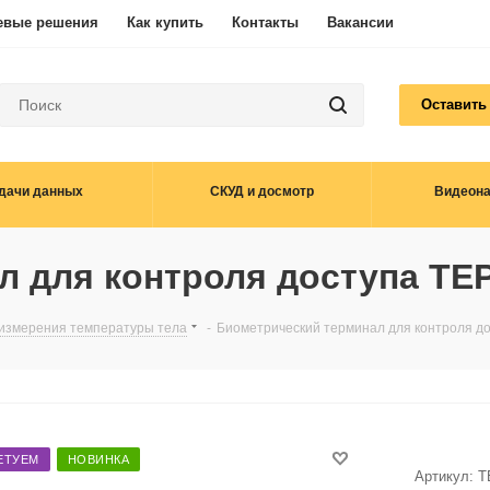
евые решения
Как купить
Контакты
Вакансии
Оставить
дачи данных
СКУД и досмотр
Видеон
л для контроля доступа ТЕ
 измерения температуры тела
-
Биометрический терминал для контроля д
ЕТУЕМ
НОВИНКА
Артикул:
Т